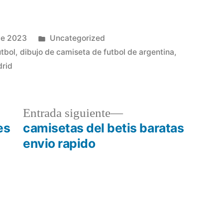
Publicado
de 2023
Uncategorized
en
utbol
,
dibujo de camiseta de futbol de argentina
,
drid
a
Entrada
Entrada siguiente
r:
siguiente:
es
camisetas del betis baratas
envio rapido