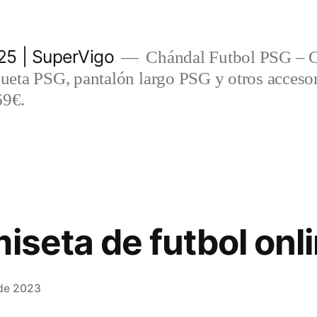
5 | SuperVigo
Chándal Futbol PSG – C
eta PSG, pantalón largo PSG y otros accesor
69€.
iseta de futbol onl
 de 2023