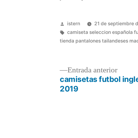
Publicado
istern
21 de septiembre 
por
Etiquetas:
camiseta seleccion española f
tienda pantalones tailandeses ma
Entrad
Entrada anterior
anterio
camisetas futbol ingl
Navegación
2019
de
entradas