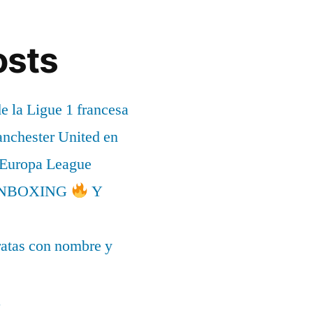
osts
de la Ligue 1 francesa
anchester United en
a Europa League
l UNBOXING
Y
ratas con nombre y
a