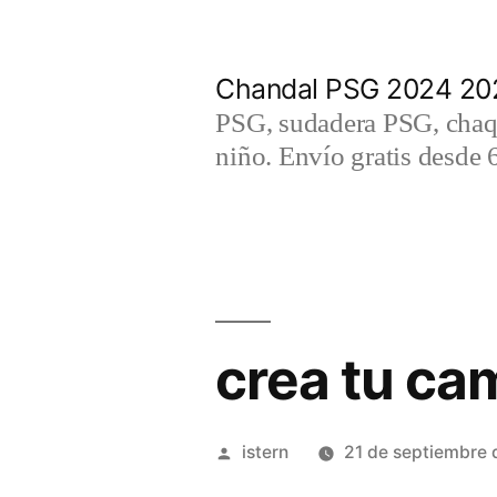
Saltar
al
Chandal PSG 2024 202
contenido
PSG, sudadera PSG, chaqu
niño. Envío gratis desde 
crea tu cam
Publicado
istern
21 de septiembre
por