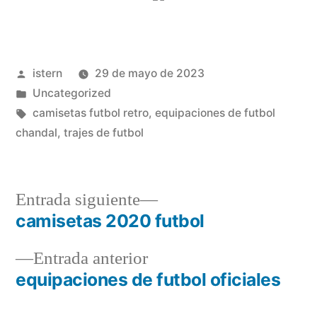
Publicado
istern
29 de mayo de 2023
por
Publicado
Uncategorized
en
Etiquetas:
camisetas futbol retro
,
equipaciones de futbol
chandal
,
trajes de futbol
Entrada
Entrada siguiente
siguiente:
camisetas 2020 futbol
Navegación
Entrada
Entrada anterior
de
anterior:
equipaciones de futbol oficiales
entradas