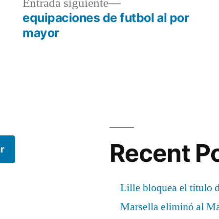
a
Entrada
Entrada siguiente
r:
siguiente:
equipaciones de futbol al por
mayor
Recent P
r
Lille bloquea el título 
Marsella eliminó al M