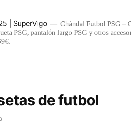
5 | SuperVigo
Chándal Futbol PSG – C
eta PSG, pantalón largo PSG y otros accesor
69€.
setas de futbol
3