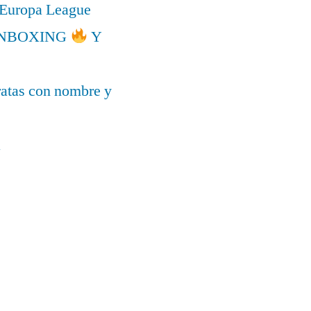
a Europa League
l UNBOXING
Y
ratas con nombre y
a