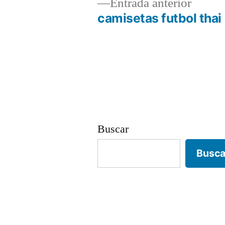
Entrad
Entrada anterior
anterio
camisetas futbol thai
Navegación
de
entradas
Buscar
Busca