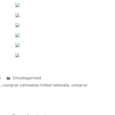
Publicado
3
Uncategorized
en
a
,
comprar camisetas futbol tailandia
,
comprar