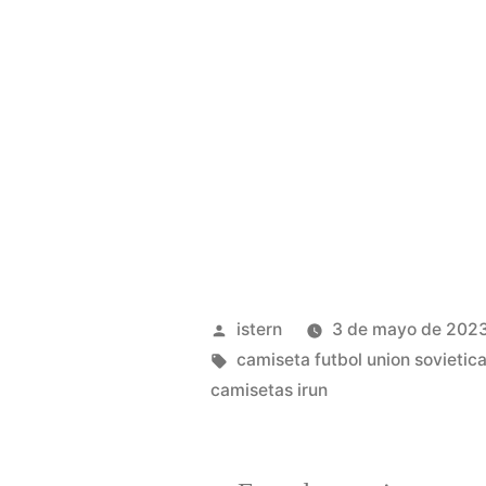
Publicado
istern
3 de mayo de 202
por
Etiquetas:
camiseta futbol union sovietic
camisetas irun