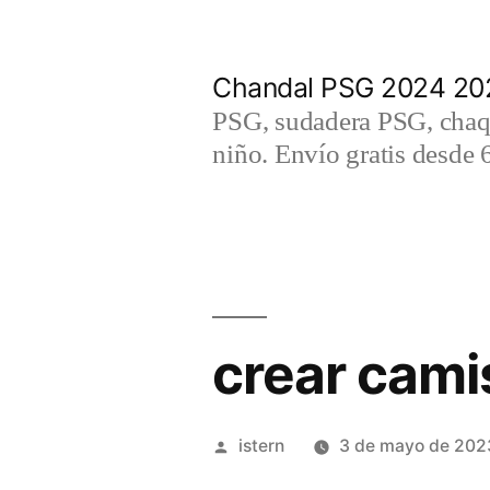
Saltar
al
Chandal PSG 2024 202
contenido
PSG, sudadera PSG, chaqu
niño. Envío gratis desde 
crear cami
Publicado
istern
3 de mayo de 202
por