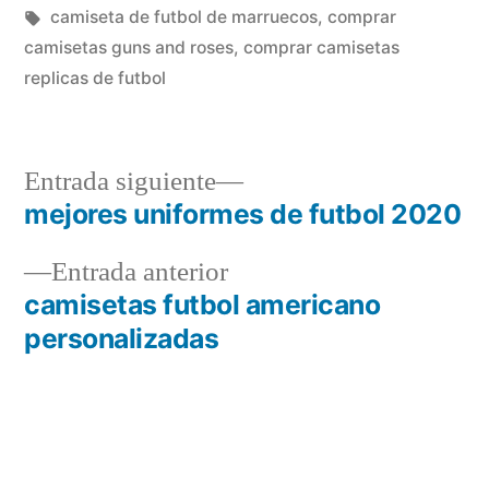
en
Etiquetas:
camiseta de futbol de marruecos
,
comprar
camisetas guns and roses
,
comprar camisetas
replicas de futbol
Entrada
Entrada siguiente
siguiente:
mejores uniformes de futbol 2020
Navegación
Entrada
Entrada anterior
de
anterior:
camisetas futbol americano
entradas
personalizadas