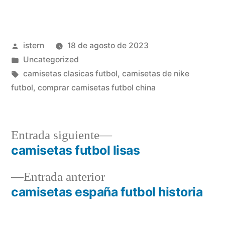
Publicado
istern
18 de agosto de 2023
por
Publicado
Uncategorized
en
Etiquetas:
camisetas clasicas futbol
,
camisetas de nike
futbol
,
comprar camisetas futbol china
Entrada
Entrada siguiente
siguiente:
camisetas futbol lisas
Navegación
Entrada
Entrada anterior
de
anterior:
camisetas españa futbol historia
entradas