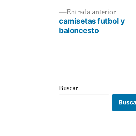
Entrad
Entrada anterior
anterio
camisetas futbol y
Navegación
baloncesto
de
entradas
Buscar
Busca