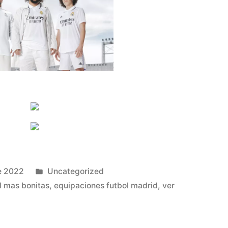
Publicado
e 2022
Uncategorized
en
l mas bonitas
,
equipaciones futbol madrid
,
ver