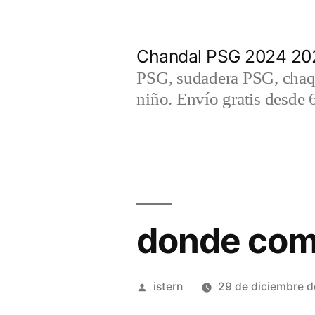
Saltar
al
Chandal PSG 2024 202
contenido
PSG, sudadera PSG, chaqu
niño. Envío gratis desde 
donde comp
Publicado
istern
29 de diciembre 
por