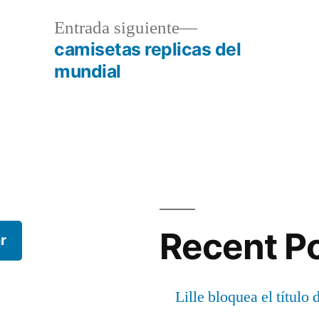
a
Entrada
Entrada siguiente
r:
siguiente:
camisetas replicas del
mundial
Recent P
r
Lille bloquea el título 