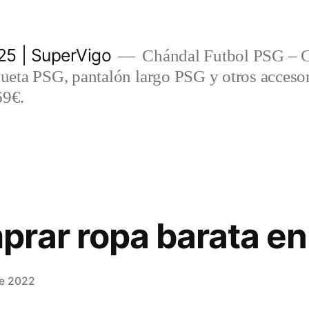
5 | SuperVigo
Chándal Futbol PSG – C
eta PSG, pantalón largo PSG y otros accesor
69€.
rar ropa barata en
de 2022