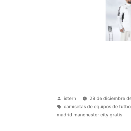
Publicado
istern
29 de diciembre d
por
Etiquetas:
camisetas de equipos de futbo
madrid manchester city gratis