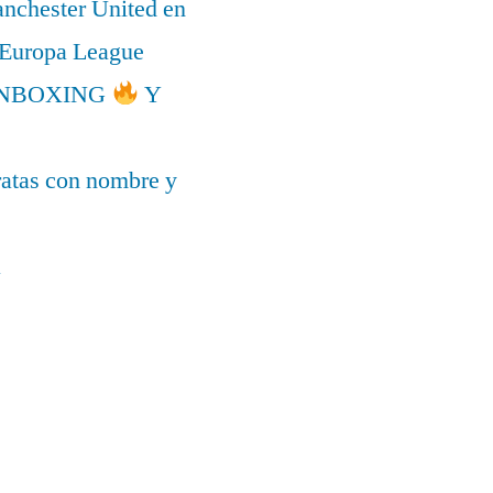
anchester United en
a Europa League
l UNBOXING
Y
ratas con nombre y
a