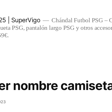
5 | SuperVigo
Chándal Futbol PSG – C
eta PSG, pantalón largo PSG y otros accesor
69€.
r nombre camiseta
023