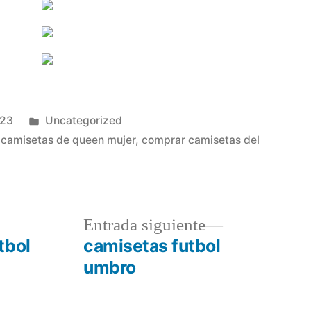
Publicado
023
Uncategorized
en
camisetas de queen mujer
,
comprar camisetas del
a
Entrada
Entrada siguiente
r:
siguiente:
tbol
camisetas futbol
umbro