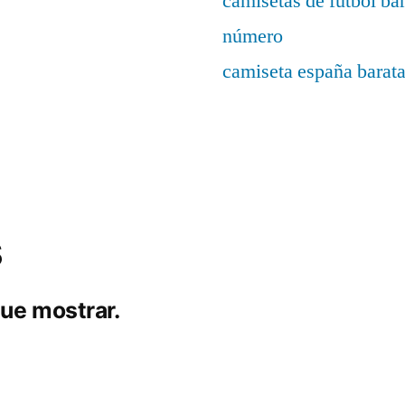
camisetas de fútbol ba
número
camiseta españa barat
s
ue mostrar.