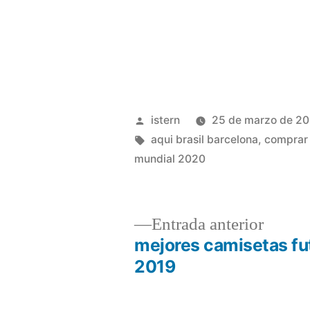
Publicado
istern
25 de marzo de 2
por
Etiquetas:
aqui brasil barcelona
,
comprar 
mundial 2020
Entrad
Entrada anterior
anterio
mejores camisetas fu
Navegación
2019
de