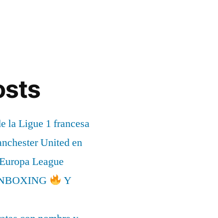
osts
de la Ligue 1 francesa
anchester United en
a Europa League
l UNBOXING
Y