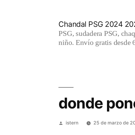
Saltar
al
Chandal PSG 2024 202
contenido
PSG, sudadera PSG, chaqu
niño. Envío gratis desde 
donde pone
Publicado
istern
25 de marzo de 2
por