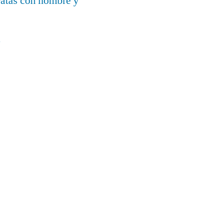
ratas con nombre y
a