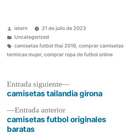
Publicado
istern
21 de julio de 2023
por
Publicado
Uncategorized
en
Etiquetas:
camisetas futbol thai 2019
,
comprar camisetas
termicas mujer
,
comprar ropa de futbol online
Entrada
Entrada siguiente
siguiente:
camisetas tailandia girona
Navegación
Entrada
Entrada anterior
de
anterior:
camisetas futbol originales
entradas
baratas