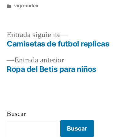
por
Publicado
vigo-index
en
Entrada
Entrada siguiente
siguiente:
Camisetas de futbol replicas
Navegación
Entrada
Entrada anterior
de
anterior:
Ropa del Betis para niños
entradas
Buscar
Buscar