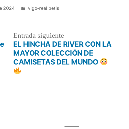
Publicado
de 2024
vigo-real betis
en
a
Entrada
Entrada siguiente
r:
siguiente:
me
EL HINCHA DE RIVER CON LA
MAYOR COLECCIÓN DE
CAMISETAS DEL MUNDO