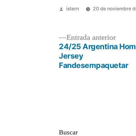
Publicado
istern
20 de noviembre 
por
Entrad
Entrada anterior
anterio
24/25 Argentina Ho
Navegación
Jersey
Fandesempaquetar
de
entradas
Buscar