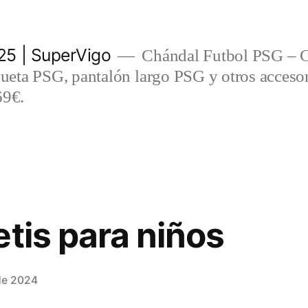
5 | SuperVigo
Chándal Futbol PSG – C
eta PSG, pantalón largo PSG y otros accesor
69€.
etis para niños
de 2024