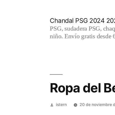
Saltar
al
Chandal PSG 2024 202
contenido
PSG, sudadera PSG, chaqu
niño. Envío gratis desde 
Ropa del B
Publicado
istern
20 de noviembre 
por