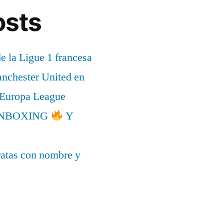
osts
de la Ligue 1 francesa
anchester United en
a Europa League
l UNBOXING
Y
ratas con nombre y
a