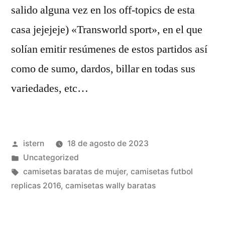
salido alguna vez en los off-topics de esta
casa jejejeje) «Transworld sport», en el que
solían emitir resúmenes de estos partidos así
como de sumo, dardos, billar en todas sus
variedades, etc…
Publicado
istern
18 de agosto de 2023
por
Publicado
Uncategorized
en
Etiquetas:
camisetas baratas de mujer
,
camisetas futbol
replicas 2016
,
camisetas wally baratas