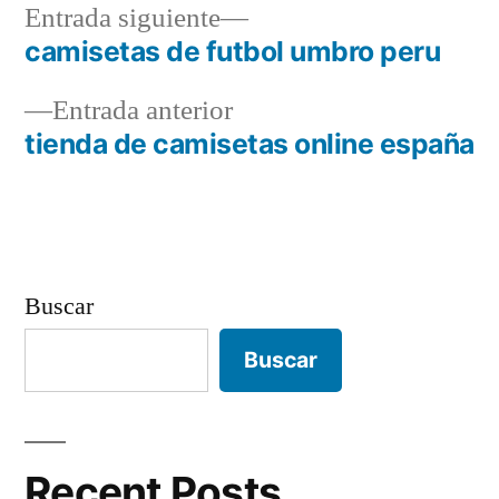
Entrada
Entrada siguiente
siguiente:
camisetas de futbol umbro peru
Navegación
Entrada
Entrada anterior
de
anterior:
tienda de camisetas online españa
entradas
Buscar
Buscar
Recent Posts