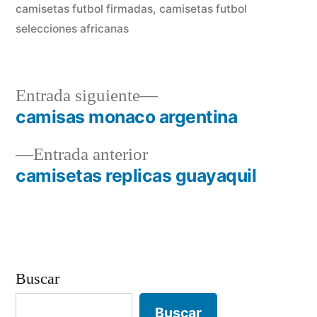
camisetas futbol firmadas
,
camisetas futbol
selecciones africanas
Entrada
Entrada siguiente
siguiente:
camisas monaco argentina
Navegación
Entrada
Entrada anterior
de
anterior:
camisetas replicas guayaquil
entradas
Buscar
Buscar