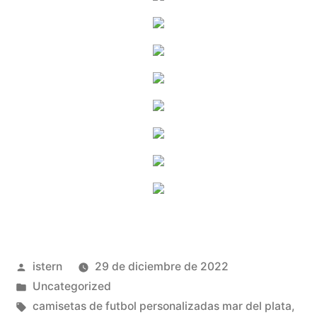
Publicado
istern
29 de diciembre de 2022
por
Publicado
Uncategorized
en
Etiquetas:
camisetas de futbol personalizadas mar del plata
,