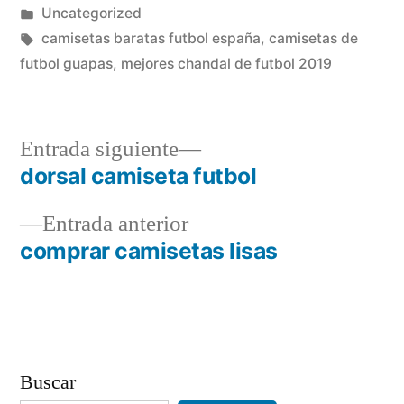
por
Publicado
Uncategorized
en
Etiquetas:
camisetas baratas futbol españa
,
camisetas de
futbol guapas
,
mejores chandal de futbol 2019
Entrada
Entrada siguiente
siguiente:
dorsal camiseta futbol
Navegación
Entrada
Entrada anterior
de
anterior:
comprar camisetas lisas
entradas
Buscar