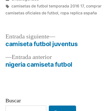
en
Etiquetas:
camisetas de futbol temporada 2016 17
,
comprar
camisetas oficiales de futbol
,
ropa replica españa
Entrada
Entrada siguiente
siguiente:
camiseta futbol juventus
Navegación
Entrada
Entrada anterior
de
anterior:
nigeria camiseta futbol
entradas
Buscar