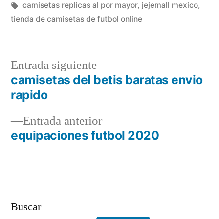
en
Etiquetas:
camisetas replicas al por mayor
,
jejemall mexico
,
tienda de camisetas de futbol online
Entrada
Entrada siguiente
siguiente:
camisetas del betis baratas envio
Navegación
rapido
de
Entrada
Entrada anterior
entradas
anterior:
equipaciones futbol 2020
Buscar