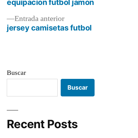
siguiente:
equipacion futbol jamon
Navegación
Entrada
Entrada anterior
de
anterior:
jersey camisetas futbol
entradas
Buscar
Buscar
Recent Posts