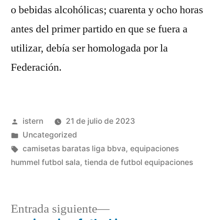
o bebidas alcohólicas; cuarenta y ocho horas
antes del primer partido en que se fuera a
utilizar, debía ser homologada por la
Federación.
Publicado
istern
21 de julio de 2023
por
Publicado
Uncategorized
en
Etiquetas:
camisetas baratas liga bbva
,
equipaciones
hummel futbol sala
,
tienda de futbol equipaciones
Entrada
Entrada siguiente