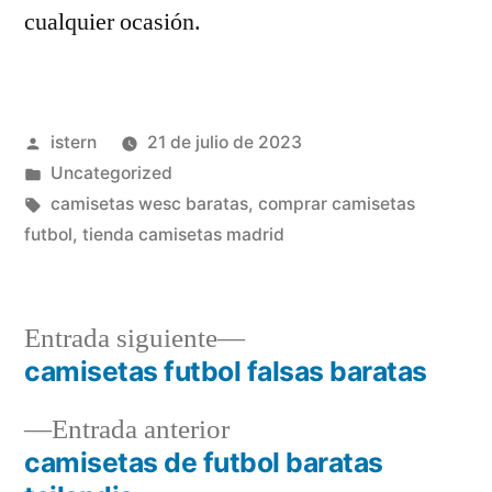
cualquier ocasión.
Publicado
istern
21 de julio de 2023
por
Publicado
Uncategorized
en
Etiquetas:
camisetas wesc baratas
,
comprar camisetas
futbol
,
tienda camisetas madrid
Entrada
Entrada siguiente
siguiente:
camisetas futbol falsas baratas
Navegación
Entrada
Entrada anterior
de
anterior:
camisetas de futbol baratas