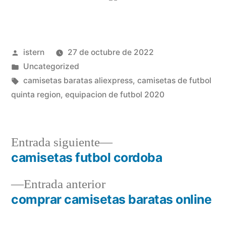
Publicado
istern
27 de octubre de 2022
por
Publicado
Uncategorized
en
Etiquetas:
camisetas baratas aliexpress
,
camisetas de futbol
quinta region
,
equipacion de futbol 2020
Entrada
Entrada siguiente
siguiente:
camisetas futbol cordoba
Navegación
Entrada
Entrada anterior
de
anterior:
comprar camisetas baratas online
entradas