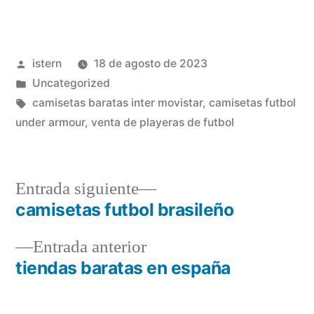
Publicado
istern
18 de agosto de 2023
por
Publicado
Uncategorized
en
Etiquetas:
camisetas baratas inter movistar
,
camisetas futbol
under armour
,
venta de playeras de futbol
Entrada
Entrada siguiente
siguiente:
camisetas futbol brasileño
Navegación
Entrada
Entrada anterior
de
anterior:
tiendas baratas en españa
entradas