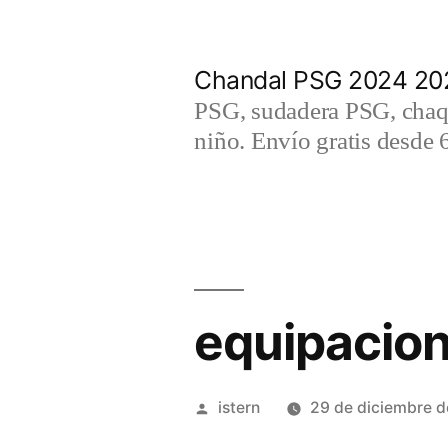
Saltar
al
Chandal PSG 2024 202
contenido
PSG, sudadera PSG, chaqu
niño. Envío gratis desde 
equipacion
Publicado
istern
29 de diciembre 
por