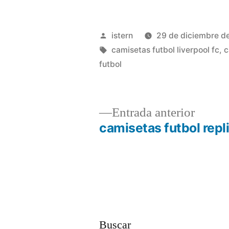
Publicado
istern
29 de diciembre d
por
Etiquetas:
camisetas futbol liverpool fc
,
c
futbol
Entrad
Entrada anterior
anterio
camisetas futbol repl
Navegación
de
entradas
Buscar