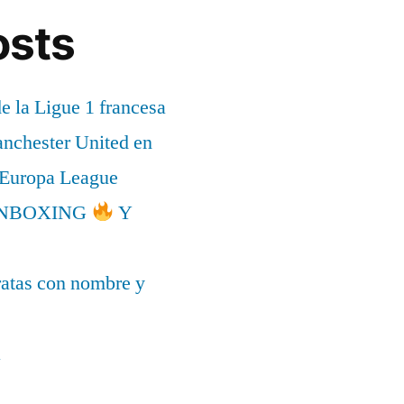
osts
de la Ligue 1 francesa
anchester United en
a Europa League
l UNBOXING
Y
ratas con nombre y
a