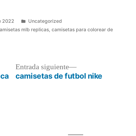
Publicado
e 2022
Uncategorized
en
amisetas mlb replicas
,
camisetas para colorear de
a
Entrada
Entrada siguiente
r:
siguiente:
ica
camisetas de futbol nike