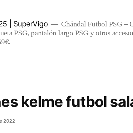
5 | SuperVigo
Chándal Futbol PSG – C
eta PSG, pantalón largo PSG y otros accesor
69€.
es kelme futbol sal
de 2022