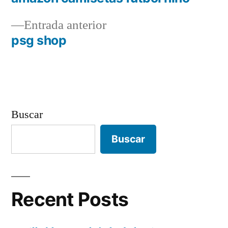
Navegación
Entrada
Entrada anterior
de
anterior:
psg shop
entradas
Buscar
Buscar
Recent Posts