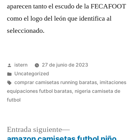
aparecen tanto el escudo de la FECAFOOT
como el logo del león que identifica al
seleccionado.
Publicado
istern
27 de junio de 2023
por
Publicado
Uncategorized
en
Etiquetas:
comprar camisetas running baratas
,
imitaciones
equipaciones futbol baratas
,
nigeria camiseta de
futbol
Entrada
Entrada siguiente
siguiente:
amazon camisetas futbol niño