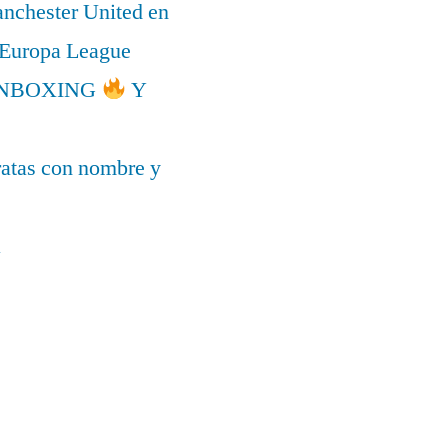
anchester United en
a Europa League
l UNBOXING
Y
ratas con nombre y
a