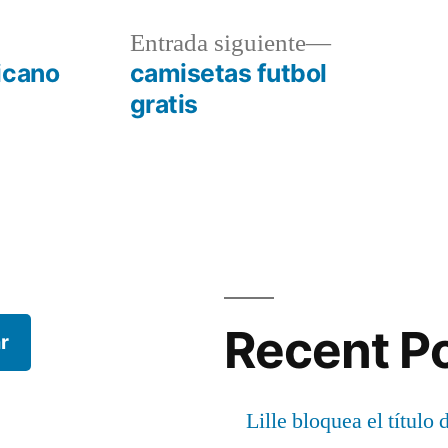
a
Entrada
Entrada siguiente
r:
siguiente:
icano
camisetas futbol
gratis
Recent P
r
Lille bloquea el título 