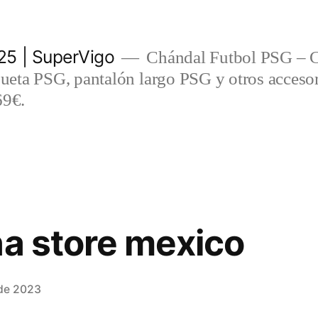
5 | SuperVigo
Chándal Futbol PSG – C
eta PSG, pantalón largo PSG y otros accesor
69€.
na store mexico
 de 2023