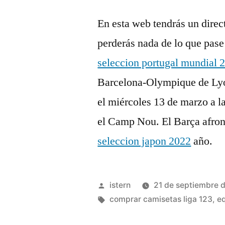
En esta web tendrás un direct
perderás nada de lo que pase
seleccion portugal mundial 
Barcelona-Olympique de Lyon 
el miércoles 13 de marzo a l
el Camp Nou. El Barça afront
seleccion japon 2022
año.
Publicado
istern
21 de septiembre 
por
Etiquetas:
comprar camisetas liga 123
,
eq