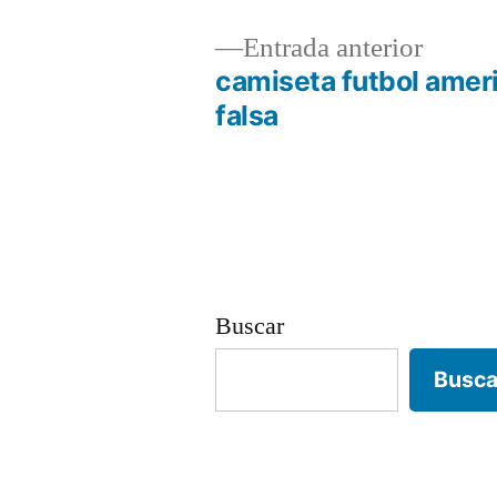
Entrad
Entrada anterior
anterio
camiseta futbol amer
Navegación
falsa
de
entradas
Buscar
Busca