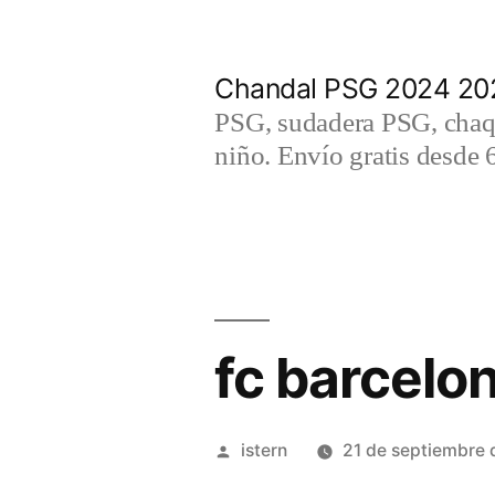
Saltar
al
Chandal PSG 2024 202
contenido
PSG, sudadera PSG, chaqu
niño. Envío gratis desde 
fc barcelo
Publicado
istern
21 de septiembre
por