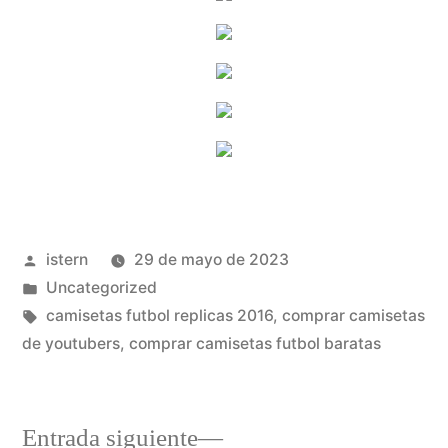
Publicado
istern
29 de mayo de 2023
por
Publicado
Uncategorized
en
Etiquetas:
camisetas futbol replicas 2016
,
comprar camisetas
de youtubers
,
comprar camisetas futbol baratas
Entrada
Entrada siguiente