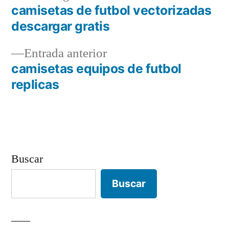
siguiente:
camisetas de futbol vectorizadas
Navegación
descargar gratis
de
Entrada
Entrada anterior
entradas
anterior:
camisetas equipos de futbol
replicas
Buscar
Buscar