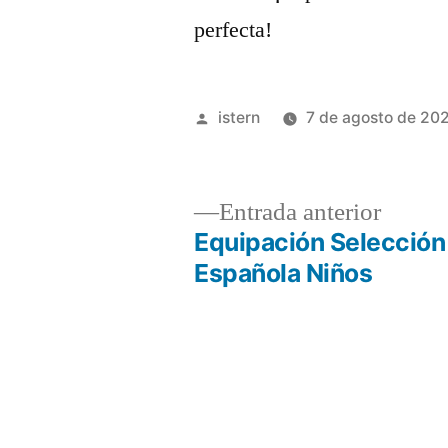
perfecta!
Publicado
istern
7 de agosto de 20
por
Entrad
Entrada anterior
anterio
Equipación Selección
Navegación
Española Niños
de
entradas