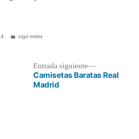
Publicado
24
vigo-index
en
a
Entrada
Entrada siguiente
r:
siguiente:
Camisetas Baratas Real
Madrid