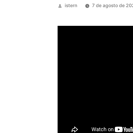
Publicado
istern
7 de agosto de 20
por