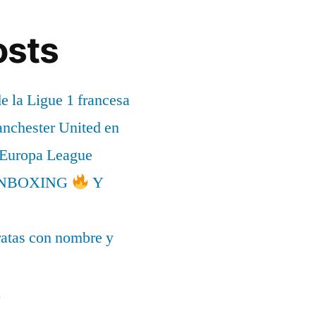
osts
de la Ligue 1 francesa
anchester United en
a Europa League
l UNBOXING
Y
ratas con nombre y
a