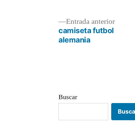
Entrad
Entrada anterior
anterio
camiseta futbol
Navegación
alemania
de
entradas
Buscar
Busca