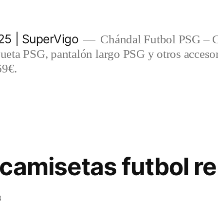
5 | SuperVigo
Chándal Futbol PSG – C
eta PSG, pantalón largo PSG y otros accesor
69€.
camisetas futbol re
3