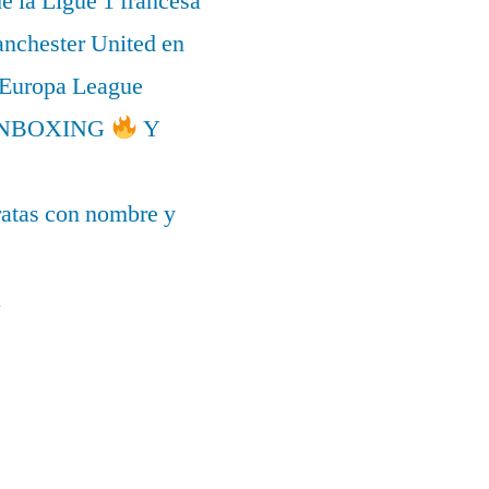
de la Ligue 1 francesa
anchester United en
a Europa League
l UNBOXING
Y
ratas con nombre y
a