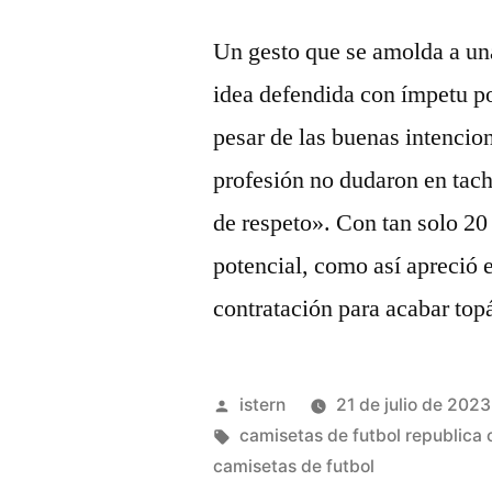
Un gesto que se amolda a una
idea defendida con ímpetu p
pesar de las buenas intencio
profesión no dudaron en tac
de respeto». Con tan solo 20
potencial, como así apreció
contratación para acabar top
Publicado
istern
21 de julio de 2023
por
Etiquetas:
camisetas de futbol republica
camisetas de futbol