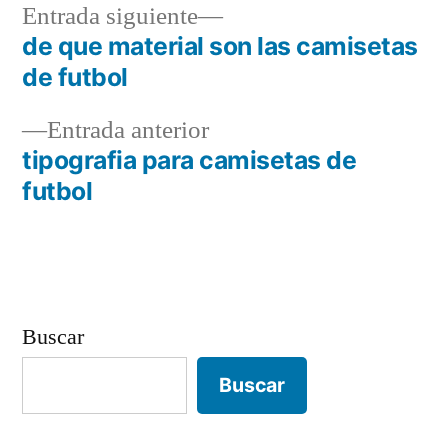
Entrada
Entrada siguiente
siguiente:
de que material son las camisetas
Navegación
de futbol
de
Entrada
Entrada anterior
entradas
anterior:
tipografia para camisetas de
futbol
Buscar
Buscar