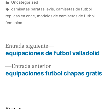
por
Publicado
Uncategorized
en
Etiquetas:
camisetas baratas levis
,
camisetas de futbol
replicas en once
,
modelos de camisetas de futbol
femenino
Entrada
Entrada siguiente
siguiente:
equipaciones de futbol valladolid
Navegación
Entrada
Entrada anterior
de
anterior:
equipaciones futbol chapas gratis
entradas
Buscar