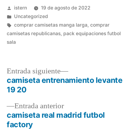
Publicado
istern
19 de agosto de 2022
por
Publicado
Uncategorized
en
Etiquetas:
comprar camisetas manga larga
,
comprar
camisetas republicanas
,
pack equipaciones futbol
sala
Entrada
Entrada siguiente
siguiente:
camiseta entrenamiento levante
Navegación
19 20
de
Entrada
Entrada anterior
entradas
anterior:
camiseta real madrid futbol
factory