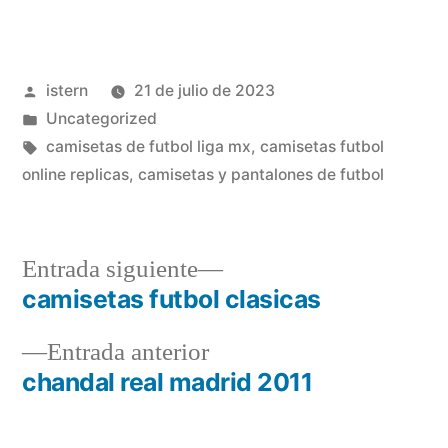
Publicado
istern
21 de julio de 2023
por
Publicado
Uncategorized
en
Etiquetas:
camisetas de futbol liga mx
,
camisetas futbol
online replicas
,
camisetas y pantalones de futbol
Entrada
Entrada siguiente
siguiente:
camisetas futbol clasicas
Navegación
Entrada
Entrada anterior
de
anterior:
chandal real madrid 2011
entradas