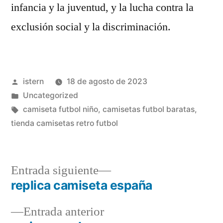
infancia y la juventud, y la lucha contra la
exclusión social y la discriminación.
Publicado
istern
18 de agosto de 2023
por
Publicado
Uncategorized
en
Etiquetas:
camiseta futbol niño
,
camisetas futbol baratas
,
tienda camisetas retro futbol
Entrada
Entrada siguiente
siguiente:
replica camiseta españa
Navegación
Entrada
Entrada anterior
de