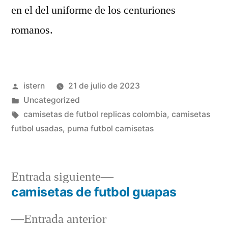
en el del uniforme de los centuriones
romanos.
Publicado
istern
21 de julio de 2023
por
Publicado
Uncategorized
en
Etiquetas:
camisetas de futbol replicas colombia
,
camisetas
futbol usadas
,
puma futbol camisetas
Entrada
Entrada siguiente
siguiente:
camisetas de futbol guapas
Navegación
Entrada
Entrada anterior
de