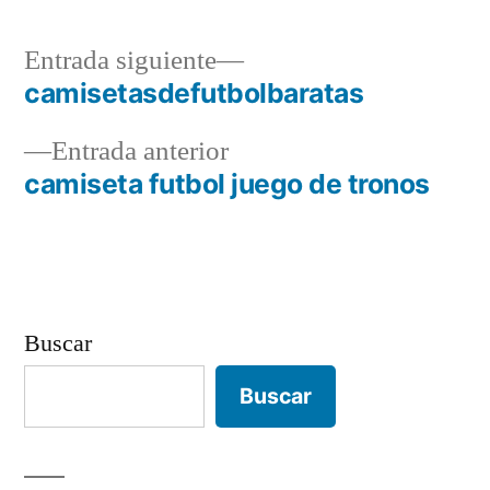
Entrada
Entrada siguiente
siguiente:
camisetasdefutbolbaratas
Navegación
Entrada
Entrada anterior
de
anterior:
camiseta futbol juego de tronos
entradas
Buscar
Buscar