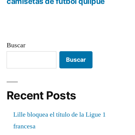
entradas
anterior:
camisetas de futbol quilpue
Buscar
Buscar
Recent Posts
Lille bloquea el título de la Ligue 1
francesa