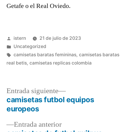
Getafe o el Real Oviedo.
Publicado
istern
21 de julio de 2023
por
Publicado
Uncategorized
en
Etiquetas:
camisetas baratas femininas
,
camisetas baratas
real betis
,
camisetas replicas colombia
Entrada
Entrada siguiente
siguiente:
camisetas futbol equipos
Navegación
europeos
de
Entrada
Entrada anterior