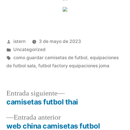
Publicado
istern
3 de mayo de 2023
por
Publicado
Uncategorized
en
Etiquetas:
como guardar camisetas de futbol
,
equipaciones
de futbol sala
,
futbol factory equipaciones joma
Entrada
Entrada siguiente
siguiente:
camisetas futbol thai
Navegación
Entrada
Entrada anterior
de
anterior:
web china camisetas futbol