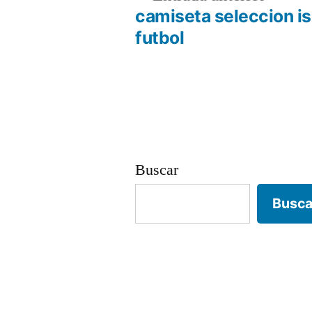
anterio
camiseta seleccion is
Navegación
futbol
de
entradas
Buscar
Busca