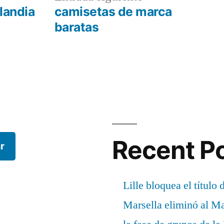
r:
siguiente:
landia
camisetas de marca
baratas
Recent P
r
Lille bloquea el título 
Marsella eliminó al M