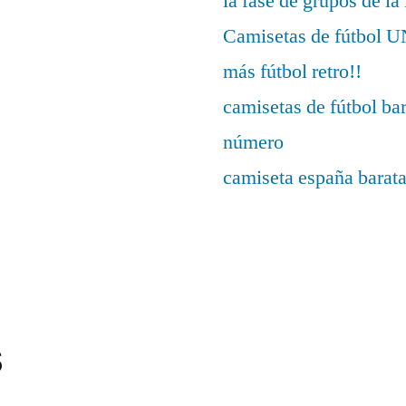
la fase de grupos de l
Camisetas de fútbo
más fútbol retro!!
camisetas de fútbol ba
número
camiseta españa barat
s