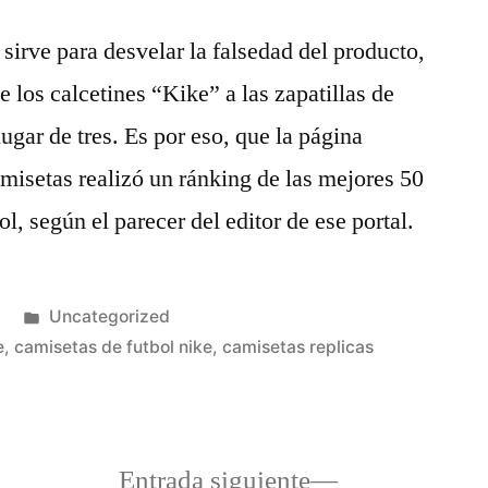
sirve para desvelar la falsedad del producto,
e los calcetines “Kike” a las zapatillas de
ugar de tres. Es por eso, que la página
isetas realizó un ránking de las mejores 50
l, según el parecer del editor de ese portal.
Publicado
Uncategorized
en
e
,
camisetas de futbol nike
,
camisetas replicas
a
Entrada
Entrada siguiente