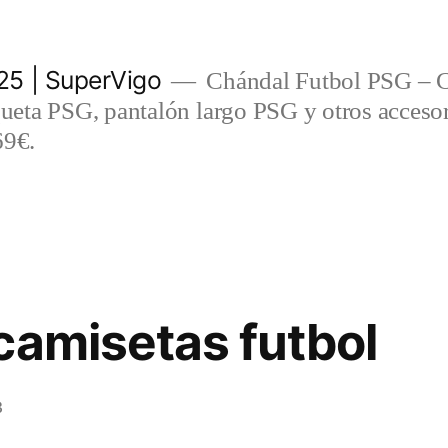
5 | SuperVigo
Chándal Futbol PSG – C
eta PSG, pantalón largo PSG y otros accesor
69€.
camisetas futbol
3