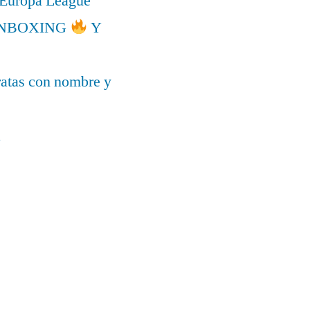
a Europa League
l UNBOXING
Y
ratas con nombre y
a