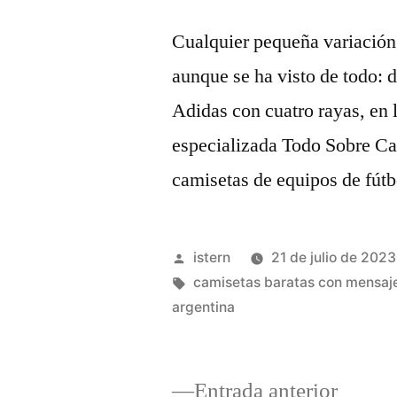
Cualquier pequeña variación 
aunque se ha visto de todo: d
Adidas con cuatro rayas, en l
especializada Todo Sobre Cam
camisetas de equipos de fútbo
Publicado
istern
21 de julio de 2023
por
Etiquetas:
camisetas baratas con mensaj
argentina
Entrad
Entrada anterior