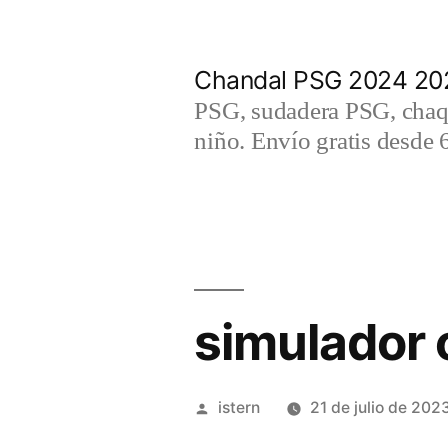
Saltar
al
Chandal PSG 2024 202
contenido
PSG, sudadera PSG, chaqu
niño. Envío gratis desde 
simulador 
Publicado
istern
21 de julio de 202
por