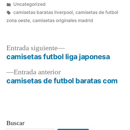
por
Publicado
Uncategorized
en
Etiquetas:
camisetas baratas liverpool
,
camisetas de futbol
zona oeste
,
camisetas originales madrid
Entrada
Entrada siguiente
siguiente:
camisetas futbol liga japonesa
Navegación
Entrada
Entrada anterior
de
anterior:
camisetas de futbol baratas com
entradas
Buscar