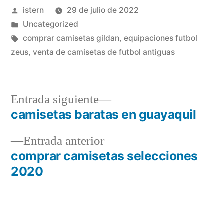
Publicado
istern
29 de julio de 2022
por
Publicado
Uncategorized
en
Etiquetas:
comprar camisetas gildan
,
equipaciones futbol
zeus
,
venta de camisetas de futbol antiguas
Entrada
Entrada siguiente
siguiente:
camisetas baratas en guayaquil
Navegación
Entrada
Entrada anterior
de
anterior:
comprar camisetas selecciones
entradas
2020