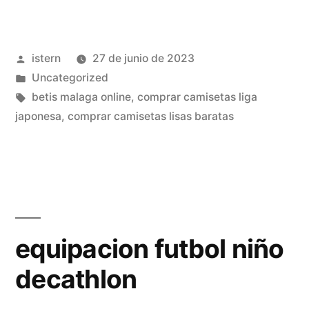
futbol
rebajas»
Publicado
istern
27 de junio de 2023
por
Publicado
Uncategorized
en
Etiquetas:
betis malaga online
,
comprar camisetas liga
japonesa
,
comprar camisetas lisas baratas
equipacion futbol niño
decathlon