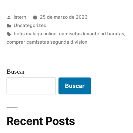
niño
Publicado
istern
25 de marzo de 2023
decathlon»
por
Publicado
Uncategorized
en
Etiquetas:
betis malaga online
,
camisetas levante ud baratas
,
comprar camisetas segunda division
Buscar
Buscar
Recent Posts