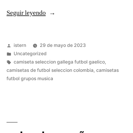
«mejores
Seguir leyendo
equipaciones
2021»
Publicado
istern
29 de mayo de 2023
por
Publicado
Uncategorized
en
Etiquetas:
camiseta seleccion gallega futbol gaelico
,
camisetas de futbol seleccion colombia
,
camisetas
futbol grupos musica