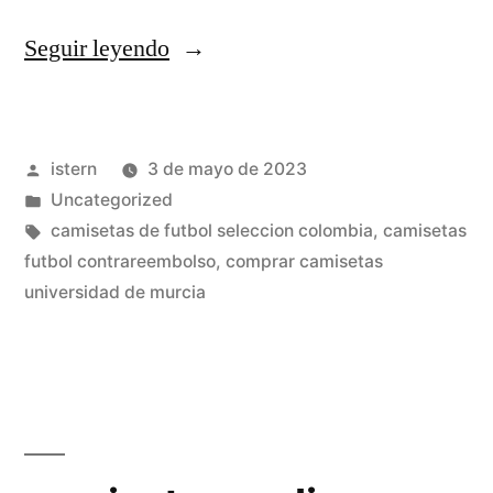
«polos
Seguir leyendo
de
españa
Publicado
istern
3 de mayo de 2023
baratos»
por
Publicado
Uncategorized
en
Etiquetas:
camisetas de futbol seleccion colombia
,
camisetas
futbol contrareembolso
,
comprar camisetas
universidad de murcia