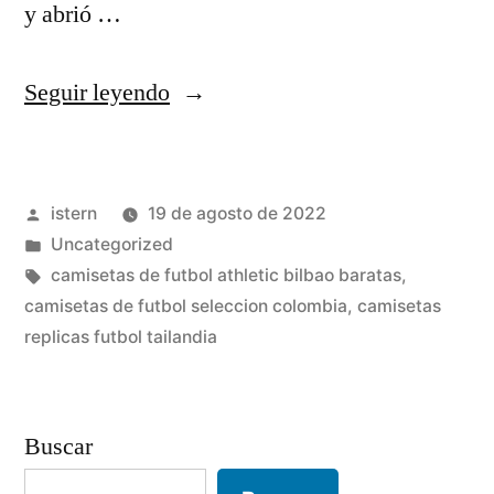
y abrió …
«camisetas
Seguir leyendo
replicas
ralph
Publicado
istern
19 de agosto de 2022
lauren»
por
Publicado
Uncategorized
en
Etiquetas:
camisetas de futbol athletic bilbao baratas
,
camisetas de futbol seleccion colombia
,
camisetas
replicas futbol tailandia
Buscar