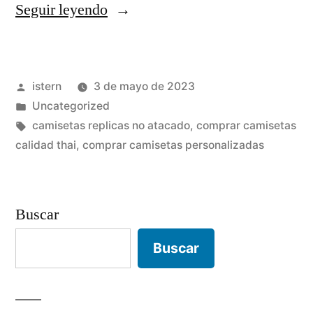
«camisetas
Seguir leyendo
de
futbol
Publicado
istern
3 de mayo de 2023
liga
por
Publicado
Uncategorized
francesa»
en
Etiquetas:
camisetas replicas no atacado
,
comprar camisetas
calidad thai
,
comprar camisetas personalizadas
Buscar
Buscar