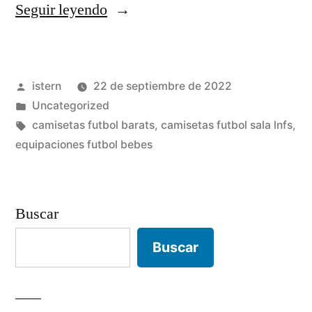
«camisetas
Seguir leyendo
baratas
real
Publicado
istern
22 de septiembre de 2022
madrid
por
Publicado
Uncategorized
2020»
en
Etiquetas:
camisetas futbol barats
,
camisetas futbol sala lnfs
,
equipaciones futbol bebes
Buscar
Buscar