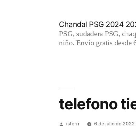
Saltar
al
Chandal PSG 2024 202
contenido
PSG, sudadera PSG, chaqu
niño. Envío gratis desde 
telefono t
Publicado
istern
6 de julio de 2022
por