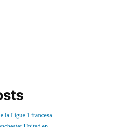
osts
de la Ligue 1 francesa
anchester United en