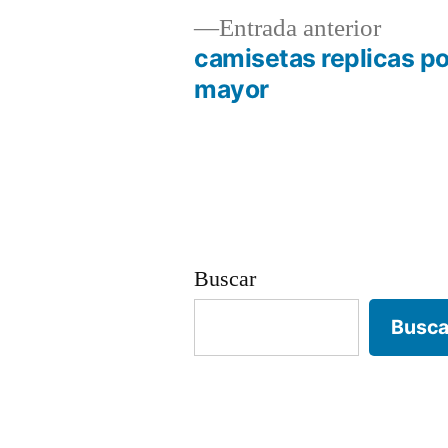
Entrad
Entrada anterior
anterio
camisetas replicas po
Navegación
mayor
de
entradas
Buscar
Busca