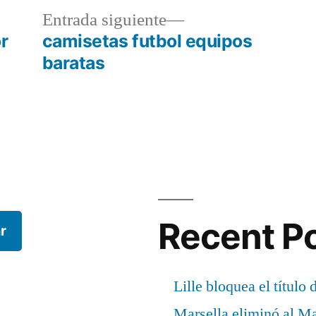
a
Entrada
Entrada siguiente
r:
siguiente:
r
camisetas futbol equipos
baratas
Recent P
r
Lille bloquea el título 
Marsella eliminó al M