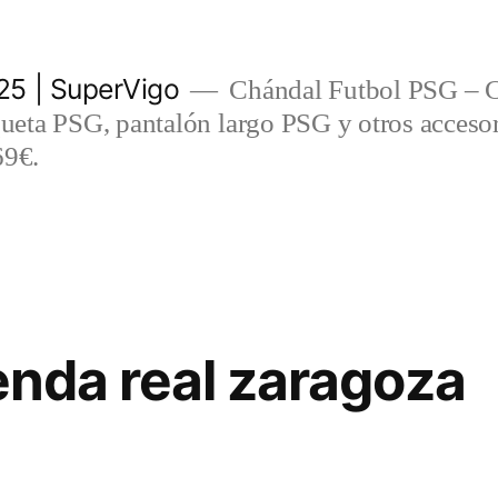
5 | SuperVigo
Chándal Futbol PSG – C
eta PSG, pantalón largo PSG y otros accesor
69€.
ienda real zaragoza