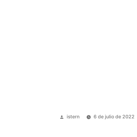
Publicado
istern
6 de julio de 2022
por