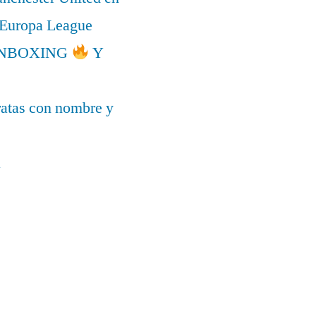
a Europa League
l UNBOXING
Y
ratas con nombre y
a