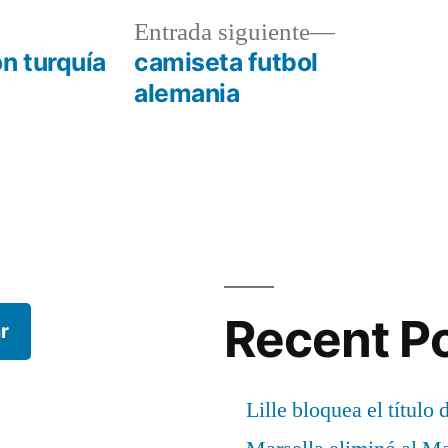
a
Entrada
Entrada siguiente
r:
siguiente:
n turquía
camiseta futbol
alemania
Recent P
r
Lille bloquea el título 