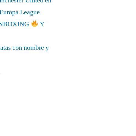
anchester United en
a Europa League
l UNBOXING
Y
ratas con nombre y
a