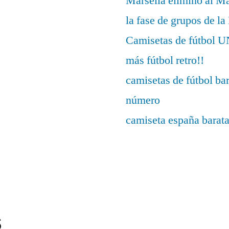
Marsella eliminó al M
la fase de grupos de l
Camisetas de fútbo
más fútbol retro!!
camisetas de fútbol ba
número
camiseta españa barat
s