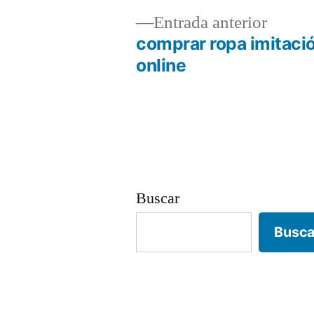
Entrad
Entrada anterior
anterio
comprar ropa imitació
Navegación
online
de
entradas
Buscar
Busca