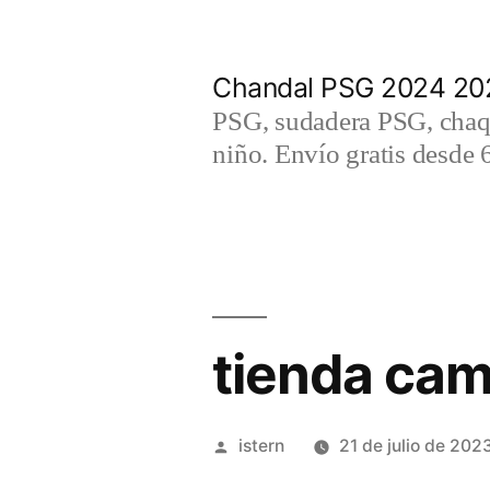
Saltar
al
Chandal PSG 2024 202
contenido
PSG, sudadera PSG, chaqu
niño. Envío gratis desde 
tienda cam
Publicado
istern
21 de julio de 202
por