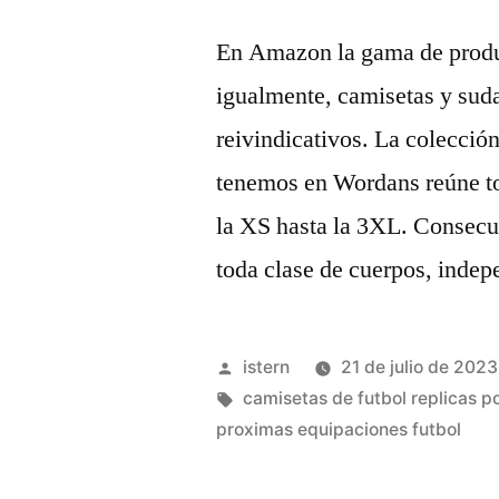
En Amazon la gama de produc
igualmente, camisetas y sud
reivindicativos. La colecció
tenemos en Wordans reúne tod
la XS hasta la 3XL. Consecu
toda clase de cuerpos, indep
Publicado
istern
21 de julio de 2023
por
Etiquetas:
camisetas de futbol replicas p
proximas equipaciones futbol