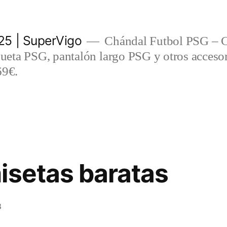
5 | SuperVigo
Chándal Futbol PSG – C
eta PSG, pantalón largo PSG y otros accesor
69€.
isetas baratas
3