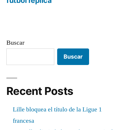
anterior:
futbol replica
entradas
Buscar
Buscar
Recent Posts
Lille bloquea el título de la Ligue 1
francesa