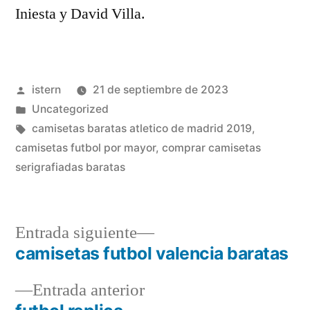
Iniesta y David Villa.
Publicado
istern
21 de septiembre de 2023
por
Publicado
Uncategorized
en
Etiquetas:
camisetas baratas atletico de madrid 2019
,
camisetas futbol por mayor
,
comprar camisetas
serigrafiadas baratas
Entrada
Entrada siguiente
siguiente:
camisetas futbol valencia baratas
Navegación
Entrada
Entrada anterior
de