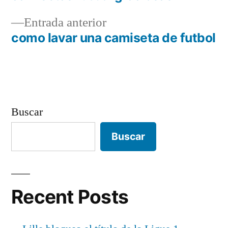
Navegación
Entrada
Entrada anterior
de
anterior:
como lavar una camiseta de futbol
entradas
Buscar
Buscar
Recent Posts