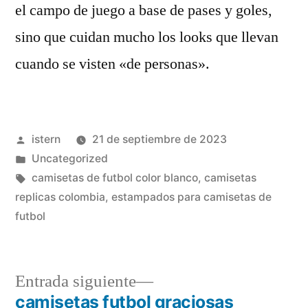
el campo de juego a base de pases y goles,
sino que cuidan mucho los looks que llevan
cuando se visten «de personas».
Publicado
istern
21 de septiembre de 2023
por
Publicado
Uncategorized
en
Etiquetas:
camisetas de futbol color blanco
,
camisetas
replicas colombia
,
estampados para camisetas de
futbol
Entrada
Entrada siguiente
siguiente:
camisetas futbol graciosas