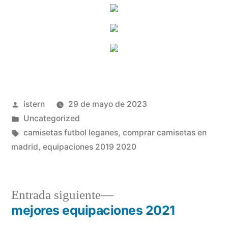
Publicado
istern
29 de mayo de 2023
por
Publicado
Uncategorized
en
Etiquetas:
camisetas futbol leganes
,
comprar camisetas en
madrid
,
equipaciones 2019 2020
Entrada
Entrada siguiente
siguiente:
mejores equipaciones 2021
Navegación