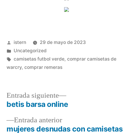
Publicado
istern
29 de mayo de 2023
por
Publicado
Uncategorized
en
Etiquetas:
camisetas futbol verde
,
comprar camisetas de
warcry
,
comprar remeras
Entrada
Entrada siguiente
siguiente:
betis barsa online
Navegación
Entrada
Entrada anterior
de
anterior:
mujeres desnudas con camisetas