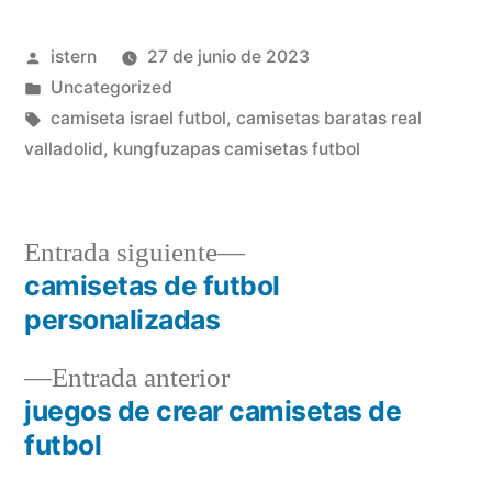
Publicado
istern
27 de junio de 2023
por
Publicado
Uncategorized
en
Etiquetas:
camiseta israel futbol
,
camisetas baratas real
valladolid
,
kungfuzapas camisetas futbol
Entrada
Entrada siguiente
siguiente:
camisetas de futbol
Navegación
personalizadas
de
Entrada
Entrada anterior
entradas
anterior:
juegos de crear camisetas de
futbol