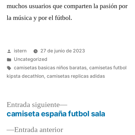
muchos usuarios que comparten la pasión por
la música y por el fútbol.
Publicado
istern
27 de junio de 2023
por
Publicado
Uncategorized
en
Etiquetas:
camisetas basicas niños baratas
,
camisetas futbol
kipsta decathlon
,
camisetas replicas adidas
Entrada
Entrada siguiente
siguiente:
camiseta españa futbol sala
Navegación
Entrada
Entrada anterior
de