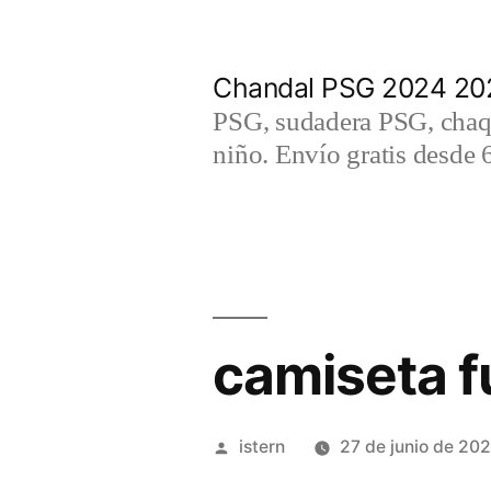
Saltar
al
Chandal PSG 2024 202
contenido
PSG, sudadera PSG, chaqu
niño. Envío gratis desde 
camiseta f
Publicado
istern
27 de junio de 20
por