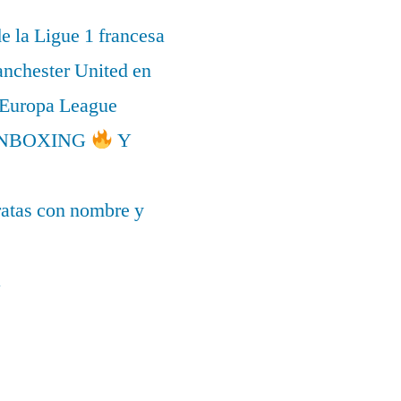
de la Ligue 1 francesa
anchester United en
a Europa League
l UNBOXING
Y
ratas con nombre y
a