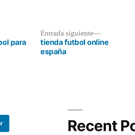
a
Entrada
Entrada siguiente
r:
siguiente:
bol para
tienda futbol online
españa
Recent P
r