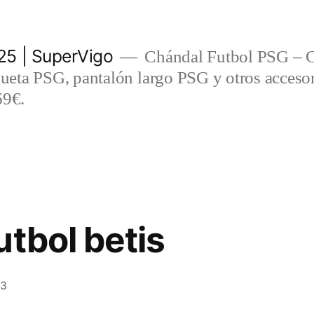
5 | SuperVigo
Chándal Futbol PSG – C
eta PSG, pantalón largo PSG y otros accesor
69€.
utbol betis
23