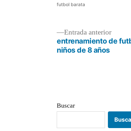
futbol barata
Entrad
Entrada anterior
anterio
entrenamiento de fut
Navegación
niños de 8 años
de
entradas
Buscar
Busca